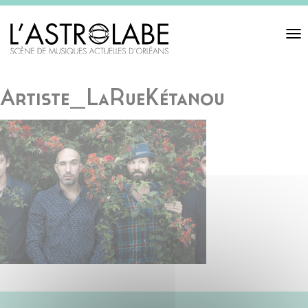
Toggl
navigat
Artiste_LaRueKétanou