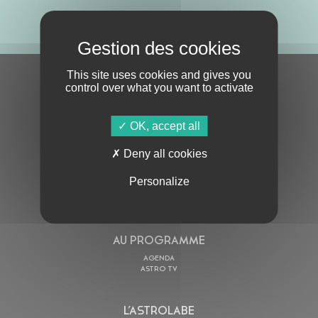
ABONNE-TOI !
This site uses cookies and gives you
S'ABONNER À LA NEWSLETTER
control over what you want to activate
OK, accept all
Deny all cookies
Personalize
En cochant cette case, j’accepte la
Politique de confidentialité
de ce site
AU PROGRAMME
AGENDA
ASTRO TV
L’ASTROLABE