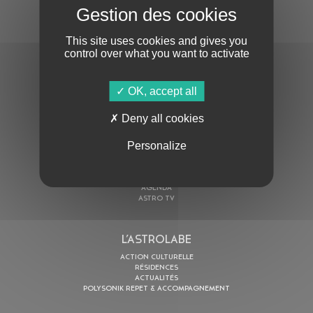
S'ABONNER À LA NEWSLETTER
This site uses cookies and gives you
control over what you want to activate
OK, accept all
Deny all cookies
En cochant cette case, j’accepte la
Politique de confidentialité
de ce site
Personalize
AU PROGRAMME
AGENDA
ASTRO TV
L’ASTROLABE
ACTION CULTURELLE
RÉSIDENCES
ACTUALITÉS
POLYSONIK REPET & ACCOMPAGNEMENT