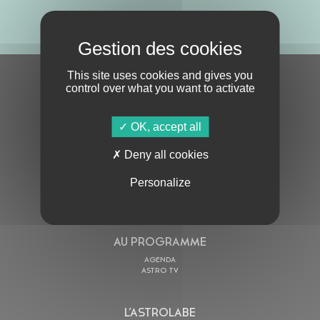
ABONNE-TOI !
This site uses cookies and gives you
S'ABONNER À LA NEWSLETTER
control over what you want to activate
OK, accept all
Deny all cookies
Personalize
En cochant cette case, j’accepte la
Politique de confidentialité
de ce site
AU PROGRAMME
AGENDA
ASTRO TV
L’ASTROLABE