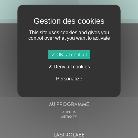
ABONNE-TOI !
This site uses cookies and gives you
S'ABONNER À LA NEWSLETTER
control over what you want to activate
OK, accept all
Deny all cookies
Personalize
En cochant cette case, j’accepte la
Politique de confidentialité
de ce site
AU PROGRAMME
AGENDA
ASTRO TV
L’ASTROLABE