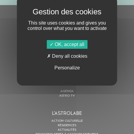
S'ABONNER À LA NEWSLETTER
This site uses cookies and gives you
control over what you want to activate
OK, accept all
Deny all cookies
En cochant cette case, j’accepte la
Politique de confidentialité
de ce site
Personalize
AU PROGRAMME
AGENDA
ASTRO TV
L’ASTROLABE
ACTION CULTURELLE
RÉSIDENCES
ACTUALITÉS