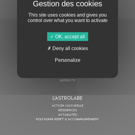
S'ABONNER À LA NEWSLETTER
This site uses cookies and gives you
control over what you want to activate
OK, accept all
En cochant cette case, j’accepte la
Politique de confidentialité
de ce site
Deny all cookies
Personalize
AU PROGRAMME
AGENDA
ASTRO TV
L’ASTROLABE
ACTION CULTURELLE
RÉSIDENCES
ACTUALITÉS
POLYSONIK REPET & ACCOMPAGNEMENT