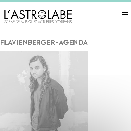
Toggl
navigat
flavienberger-agenda