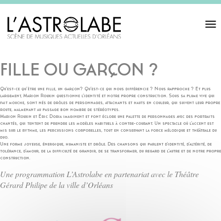
Toggl
navigat
FILLE OU GARÇON ?
Qu’est-ce qu’être une fille, un garçon? Qu’est-ce qui nous différencie ? Nous rapproche ? Et plus
largement, Marion Rouxin questionne l’identité et notre propre construction. Sous sa plume vive qui
fait mouche, sont nés de drôles de personnages, attachants et hauts en couleur, qui suivent leur propre
route, malmenant au passage bon nombre de stéréotypes.
Marion Rouxin et Éric Doria imaginent et font éclore une palette de personnages avec des portraits
chantés, qui tentent de prendre les modèles habituels à contre-courant. Un spectacle où l’accent est
mis sur le rythme, les percussions corporelles, tout en conservant la force mélodique et théâtrale du
duo.
Une forme joyeuse, énergique, humaniste et drôle. Des chansons qui parlent d’identité, d’altérité, de
tolérance, d’amour, de la difficulté de grandir, de se transformer, du regard de l’autre et de notre propre
construction.
Un
e
p
rogrammation L’Astrolabe en partenariat avec le Théâtre
Gérard Philipe de la ville d’Orléans