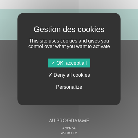
ABONNE-TOI !
This site uses cookies and gives you
control over what you want to activate
S'ABONNER À LA NEWSLETTER
OK, accept all
Deny all cookies
Personalize
En cochant cette case, j’accepte la
Politique de confidentialité
de ce site
AU PROGRAMME
AGENDA
ASTRO TV