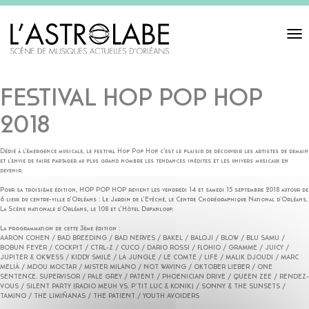
Toggl
navigat
FESTIVAL HOP POP HOP
2018
Dédié à l’émergence musicale, le festival Hop Pop Hop, c’est le plaisir de découvrir les artistes de demain
et l’envie de faire partager au plus grand nombre les tendances inédites et les univers musicaux en
devenir.
Pour sa troisième édition, HOP POP HOP revient les vendredi 14 et samedi 15 septembre 2018 autour de
6 lieux du centre-ville d’Orléans : Le Jardin de l’Evêché, le Centre Chorégraphique National d’Orléans,
La Scène nationale d’Orléans, le 108 et l’Hôtel Dupanloup.
La programmation de cette 3ème édition :
AARON COHEN / BAD BREEDING / BAD NERVES / BAKEL / BALOJI / BLOW / BLU SAMU /
BOBUN FEVER / COCKPIT / CTRL-Z / CUCO / DARIO ROSSI / FLOHIO / GRAMME / JUICY /
JUPITER & OKWESS / KIDDY SMILE / LA JUNGLE / LE COMTE / LIFE / MALIK DJOUDI / MARC
MELIÀ / MDOU MOCTAR / MISTER MILANO / NOT WAVING / OKTOBER LIEBER / ONE
SENTENCE. SUPERVISOR / PALE GREY / PATENT / PHOENICIAN DRIVE / QUEEN ZEE / RENDEZ-
VOUS / SILENT PARTY (RADIO MEUH VS. P’TIT LUC & KONIK) / SONNY & THE SUNSETS /
TAMINO / THE LIMIÑANAS / THE PATIENT / YOUTH AVOIDERS