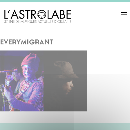
Toggl
navigat
everymigrant