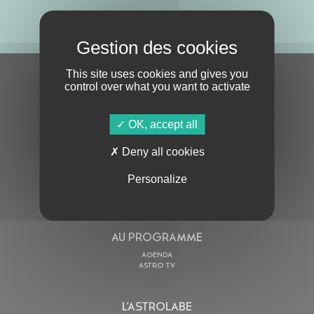
ABONNE-TOI !
This site uses cookies and gives you
S'ABONNER À LA NEWSLETTER
control over what you want to activate
OK, accept all
Deny all cookies
Personalize
En cochant cette case, j’accepte la
Politique de confidentialité
de ce site
AU PROGRAMME
AGENDA
ASTRO TV
L’ASTROLABE