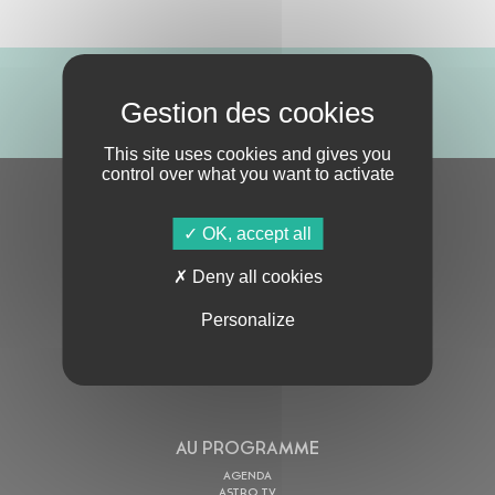
ABONNE-TOI !
This site uses cookies and gives you
control over what you want to activate
S'ABONNER À LA NEWSLETTER
OK, accept all
Deny all cookies
Personalize
En cochant cette case, j’accepte la
Politique de confidentialité
de ce site
AU PROGRAMME
AGENDA
ASTRO TV