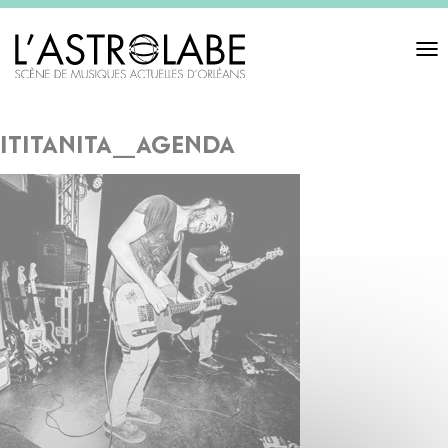
Toggl
navigat
ititanita_agenda