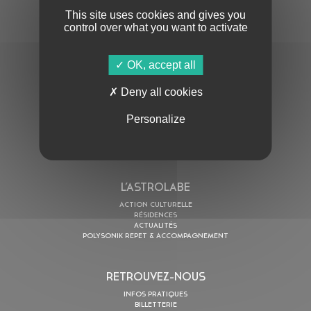
This site uses cookies and gives you
control over what you want to activate
OK, accept all
En cochant cette case, j’accepte la
Politique de confidentialité
de ce site
Deny all cookies
AU PROGRAMME
Personalize
AGENDA
ASTRO TV
L’ASTROLABE
ACTION CULTURELLE
RÉSIDENCES
ACTUALITÉS
POLYSONIK REPET & ACCOMPAGNEMENT
RETROUVEZ-NOUS
INFOS PRATIQUES
BILLETTERIE