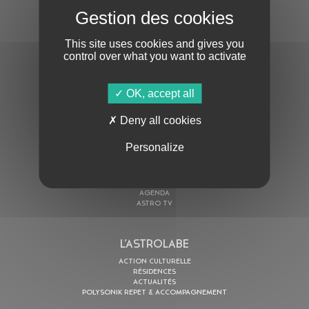
S'ABONNER À LA NEWSLETTER
This site uses cookies and gives you
control over what you want to activate
OK, accept all
Deny all cookies
En cochant cette case, j’accepte la
Politique de confidentialité
de ce site
Personalize
AU PROGRAMME
AGENDA
ASTRO TV
L’ASTROLABE
ACTION CULTURELLE
RÉSIDENCES
ACTUALITÉS
POLYSONIK REPET & ACCOMPAGNEMENT