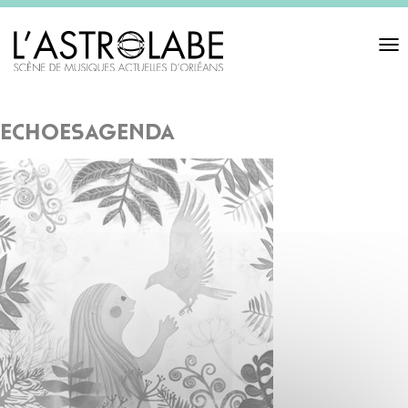
Toggl
navigat
echoesagenda