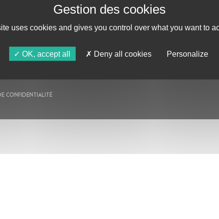
AU PROGRAMME
AGENDA
site uses cookies and gives you control over what you want to ac
ASTRO TV
OK, accept all
Deny all cookies
Personalize
DE CONFIDENTIALITÉ