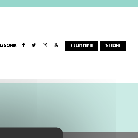
LYSONIK
BILLETTERIE
WEBZINE
n cocktail sonore riche en influences françaises et espagnoles. Doté d’un talent exceptionnel, DOR
e et suave.