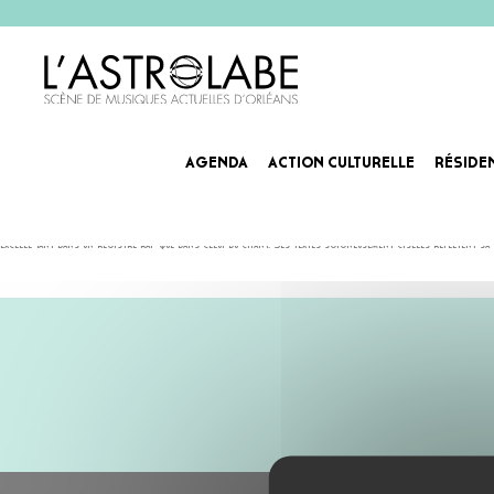
AGENDA
ACTION CULTURELLE
RÉSIDE
DOR
DOR, tire ses origines de Salamanque et incarne un véritable artiste polyvalent, à la fois auteur, comp
excelle tant dans un registre rap que dans celui du chant. Ses textes soigneusement ciselés reflètent sa se