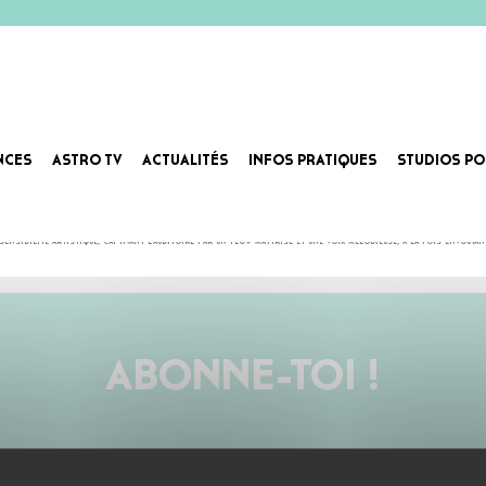
NCES
ASTRO TV
ACTUALITÉS
INFOS PRATIQUES
STUDIOS PO
ositeur et interprète. Sa musique fusionne habilement les genres du Rap et du Reggaeton, offrant ainsi u
nsibilité artistique, captivant l’auditoire par un flow maîtrisé et une voix mélodieuse, à la fois envoûtant
ABONNE-TOI !