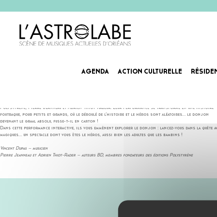
AGENDA
ACTION CULTURELLE
RÉSIDE
DONJONS & CARTONS
Ce BD-concert réunit le musicien nantais Vincent Dupas et deux auteurs-fondateurs des éditions
Polystyrène, Pierre Jeanneau et Adrien Thiot-Radeur. Leur performance se transforme en une histoire
foutraque, pour petits et grands, où le déroulé de l’histoire et le héros sont aléatoires… le donjon
devenant le graal absolu, fusse-t-il en carton !
Dans cette performance interactive, ils vous emmènent explorer le donjon : lancez-vous dans la quête avec
magiques… un spectacle dont vous êtes le héros, aussi bien les adultes que les bambins !
Vincent Dupas – musicien
Pierre Jeanneau et Adrien Thiot-Rader – auteurs BD, membres fondateurs des éditions Polystyrène