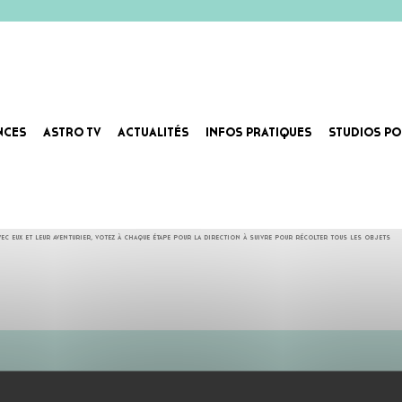
NCES
ASTRO TV
ACTUALITÉS
INFOS PRATIQUES
STUDIOS PO
 eux et leur aventurier, votez à chaque étape pour la direction à suivre pour récolter tous les objets
ABONNE-TOI !