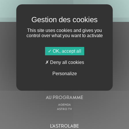
ABONNE-TOI !
This site uses cookies and gives you
S'ABONNER À LA NEWSLETTER
control over what you want to activate
OK, accept all
Deny all cookies
Personalize
En cochant cette case, j’accepte la
Politique de confidentialité
de ce site
AU PROGRAMME
AGENDA
ASTRO TV
L’ASTROLABE