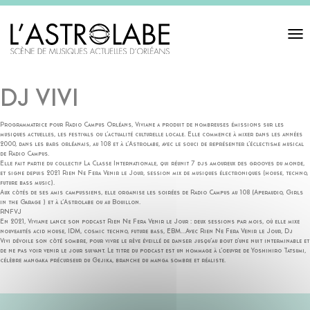
Toggl
navigat
DJ VIVI
Programmatrice pour Radio Campus Orléans, Viviane a produit de nombreuses émissions sur les
musiques actuelles, les festivals ou l’actualité culturelle locale. Elle commence à mixer dans les années
2000, dans les bars orléanais, au 108 et à l’Astrolabe, avec le souci de représenter l’éclectisme musical
de Radio Campus.
Elle fait partie du collectif La Classe Internationale, qui réunit 7 djs amoureux des grooves du monde,
et signe depuis 2021 Rien Ne Fera Venir le Jour, session mix de musiques électroniques (house, techno,
future bass music).
Aux côtés de ses amis campussiens, elle organise les soirées de Radio Campus au 108 (Aperaudio, Girls
in the Garage ) et à l’Astrolabe ou au Bouillon.
RNFVJ
En 2021, Viviane lance son podcast Rien Ne Fera Venir le Jour : deux sessions par mois, où elle mixe
nouveautés acid house, IDM, cosmic techno, future bass, EBM…Avec Rien Ne Fera Venir le Jour, Dj
Vivi dévoile son côté sombre, pour vivre le rêve éveillé de danser jusqu’au bout d’une nuit interminable et
de ne pas voir venir le jour suivant. Le titre du podcast est un hommage à l’oeuvre de Yoshihiro Tatsumi,
célèbre mangaka précurseur du Gejika, branche du manga sombre et réaliste.