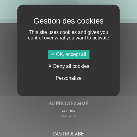
ABONNE-TOI !
This site uses cookies and gives you
S'ABONNER À LA NEWSLETTER
control over what you want to activate
OK, accept all
Deny all cookies
Personalize
En cochant cette case, j’accepte la
Politique de confidentialité
de ce site
AU PROGRAMME
AGENDA
ASTRO TV
L’ASTROLABE