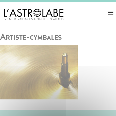
Toggl
navigat
Artiste-cymbales