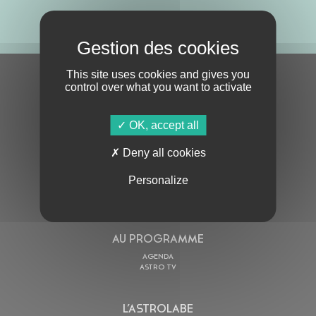
ABONNE-TOI !
This site uses cookies and gives you
S'ABONNER À LA NEWSLETTER
control over what you want to activate
OK, accept all
Deny all cookies
Personalize
En cochant cette case, j’accepte la
Politique de confidentialité
de ce site
AU PROGRAMME
AGENDA
ASTRO TV
L’ASTROLABE