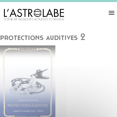
Toggl
navigat
protections auditives 2