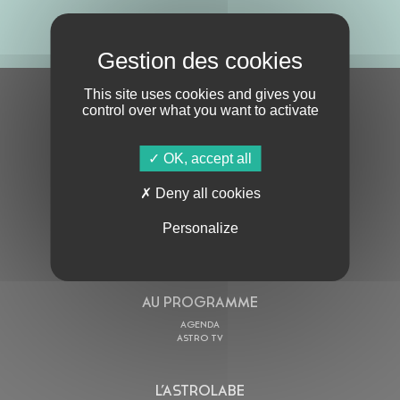
ABONNE-TOI !
This site uses cookies and gives you
S'ABONNER À LA NEWSLETTER
control over what you want to activate
OK, accept all
Deny all cookies
Personalize
En cochant cette case, j’accepte la
Politique de confidentialité
de ce site
AU PROGRAMME
AGENDA
ASTRO TV
L’ASTROLABE