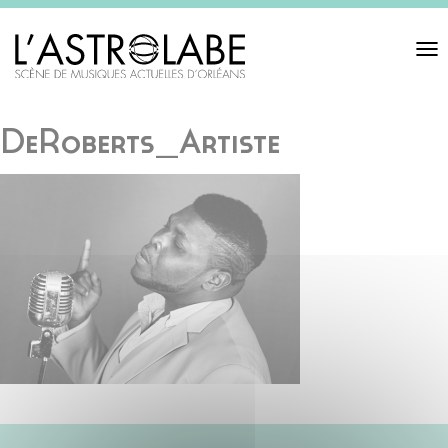
Toggl
navigat
DeRoberts_Artiste