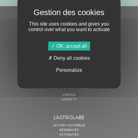
S'ABONNER À LA NEWSLETTER
This site uses cookies and gives you
control over what you want to activate
OK, accept all
Deny all cookies
En cochant cette case, j’accepte la
Politique de confidentialité
de ce site
Personalize
AU PROGRAMME
AGENDA
ASTRO TV
L’ASTROLABE
ACTION CULTURELLE
RÉSIDENCES
ACTUALITÉS