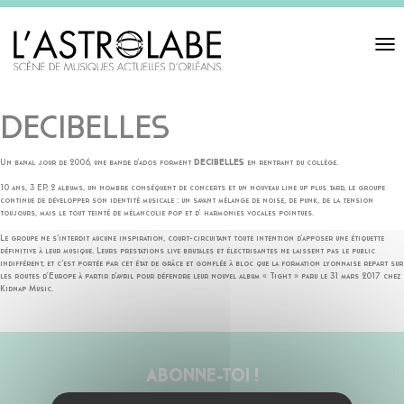
Toggl
navigat
DECIBELLES
Un banal jour de 2006, une bande d’ados forment
DECIBELLES
en rentrant du collège.
10 ans, 3 EP, 2 albums, un nombre conséquent de concerts et un nouveau line up plus tard, le groupe
continue de développer son identité musicale : un savant mélange de noise, de punk, de la tension
toujours, mais le tout teinté de mélancolie pop et d’ harmonies vocales pointues.
Le groupe ne s’interdit aucune inspiration, court-circuitant toute intention d’apposer une étiquette
définitive à leur musique. Leurs prestations live brutales et électrisantes ne laissent pas le public
indifférent, et c’est portée par cet état de grâce et gonflée à bloc que la formation lyonnaise repart sur
les routes d’Europe à partir d’avril pour défendre leur nouvel album « Tight » paru le 31 mars 2017 chez
Kidnap Music.
ABONNE-TOI !