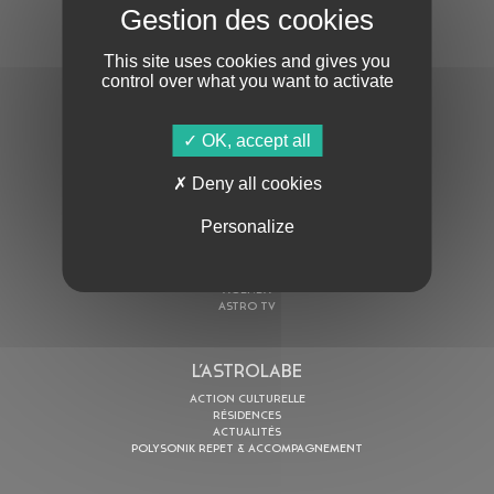
S'ABONNER À LA NEWSLETTER
This site uses cookies and gives you
control over what you want to activate
OK, accept all
Deny all cookies
En cochant cette case, j’accepte la
Politique de confidentialité
de ce site
Personalize
AU PROGRAMME
AGENDA
ASTRO TV
L’ASTROLABE
ACTION CULTURELLE
RÉSIDENCES
ACTUALITÉS
POLYSONIK REPET & ACCOMPAGNEMENT