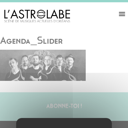
Toggl
navigat
Agenda_Slider
ABONNE-TOI !