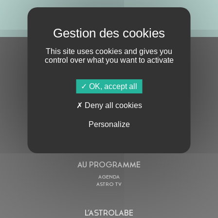
ABONNE-TOI !
This site uses cookies and gives you
S'ABONNER À LA NEWSLETTER
control over what you want to activate
OK, accept all
Deny all cookies
Personalize
En cochant cette case, j’accepte la
Politique de confidentialité
de ce site
AU PROGRAMME
AGENDA
ASTRO TV
L’ASTROLABE