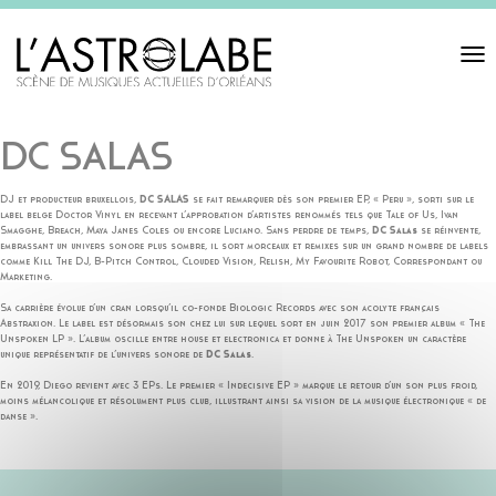
Toggl
navigat
DC SALAS
DJ et producteur bruxellois,
DC SALAS
se fait remarquer dès son premier EP, « Peru », sorti sur le
label belge Doctor Vinyl en recevant l’approbation d’artistes renommés tels que Tale of Us, Ivan
Smagghe, Breach, Maya Janes Coles ou encore Luciano. Sans perdre de temps,
DC Salas
se réinvente,
embrassant un univers sonore plus sombre, il sort morceaux et remixes sur un grand nombre de labels
comme Kill The DJ, B-Pitch Control, Clouded Vision, Relish, My Favourite Robot, Correspondant ou
Marketing.
Sa carrière évolue d’un cran lorsqu’il co-fonde Biologic Records avec son acolyte français
Abstraxion. Le label est désormais son chez lui sur lequel sort en juin 2017 son premier album « The
Unspoken LP ». L’album oscille entre house et electronica et donne à The Unspoken un caractère
unique représentatif de l’univers sonore de
DC Salas
.
En 2019, Diego revient avec 3 EPs. Le premier « Indecisive EP » marque le retour d’un son plus froid,
moins mélancolique et résolument plus club, illustrant ainsi sa vision de la musique électronique « de
danse ».