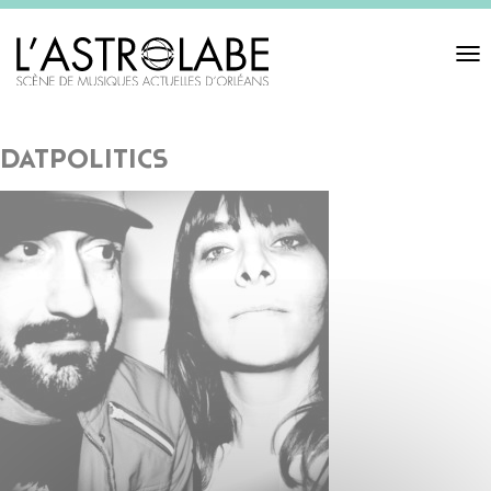
Toggl
navigat
datpolitics