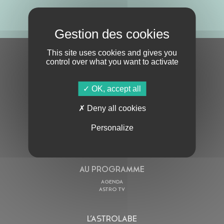
ABONNE-TOI !
This site uses cookies and gives you
S'ABONNER À LA NEWSLETTER
control over what you want to activate
OK, accept all
Deny all cookies
Personalize
En cochant cette case, j’accepte la
Politique de confidentialité
de ce site
AU PROGRAMME
AGENDA
ASTRO TV
L’ASTROLABE