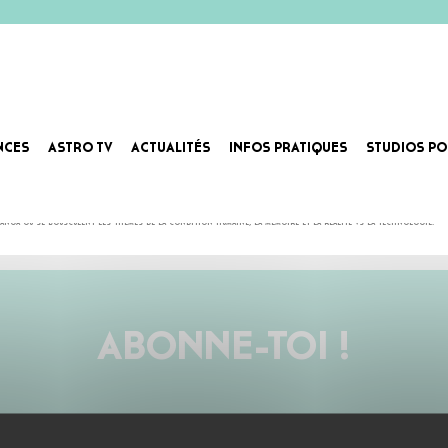
NCES
ASTRO TV
ACTUALITÉS
INFOS PRATIQUES
STUDIOS PO
tion, Nastasia Paccagnini – aka Crenoka explore et expérimente. Bruits du monde intra et extraterrestres
 manga où se bousculent les thèmes de la condition humaine, la mémoire et la réalité vs la technologie.
ABONNE-TOI !