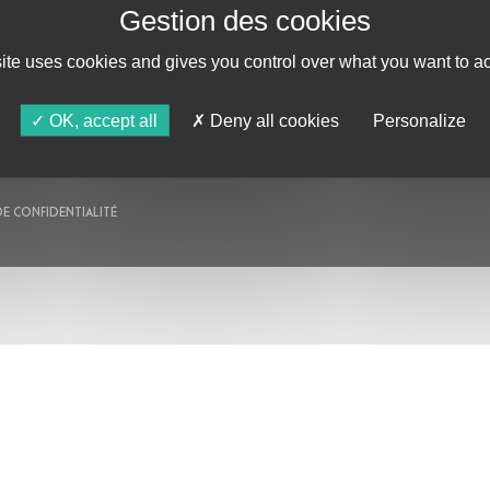
AU PROGRAMME
AGENDA
site uses cookies and gives you control over what you want to ac
ASTRO TV
OK, accept all
Deny all cookies
Personalize
DE CONFIDENTIALITÉ