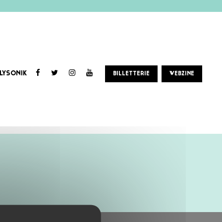
LYSONIK
BILLETTERIE
WEBZINE
, sons digitaux, chansons maladroites lofi, fragments de réalité volée au dictaphone composent une pop de