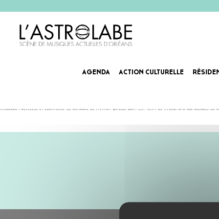
AGENDA
ACTION CULTURELLE
RÉSIDE
CRENOKA
La chanteuse du groupe Thé Vanille dévoile son identité secrète. Fidèle à l’artisanat qu’invoque la créa
chambre précieuse et lumineuse. Le royaume de fiction qu’elle bâtit est teint de cyberpunk aux allures de