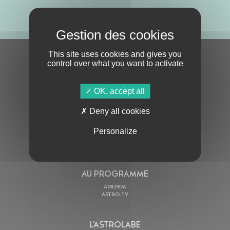
ABONNE-TOI !
This site uses cookies and gives you
S'ABONNER À LA NEWSLETTER
control over what you want to activate
OK, accept all
Deny all cookies
Personalize
En cochant cette case, j’accepte la
Politique de confidentialité
de ce site
AU PROGRAMME
AGENDA
ASTRO TV
L’ASTROLABE