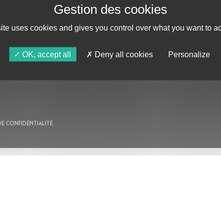
site uses cookies and gives you control over what you want to ac
AU PROGRAMME
OK, accept all
Deny all cookies
Personalize
AGENDA
ASTRO TV
DE CONFIDENTIALITÉ