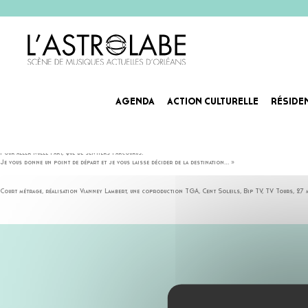
AGENDA
ACTION CULTURELLE
RÉSIDE
LE COUREUR DE FOND
« Que pensez-vous de cela Monsieur Malon ? Quelqu’un a dit un jour :
Pour aller nulle part, que de sentiers parcourus.
Je vous donne un point de départ et je vous laisse décider de la destination… »
Court métrage, réalisation Vianney Lambert, une coproduction TGA, Cent Soleils, Bip TV, TV Tours, 27 m