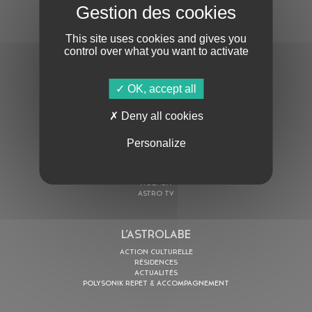
S'ABONNER À LA NEWSLETTER
This site uses cookies and gives you
control over what you want to activate
OK, accept all
Deny all cookies
En cochant cette case, j’accepte la
Politique de confidentialité
de ce site
Personalize
AU PROGRAMME
AGENDA
ASTRO TV
L’ASTROLABE
ACTION CULTURELLE
RÉSIDENCES
ACTUALITÉS
POLYSONIK REPET & ACCOMPAGNEMENT