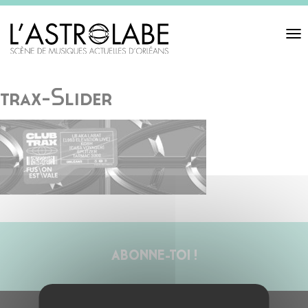
Toggl
navigat
trax-Slider
ABONNE-TOI !