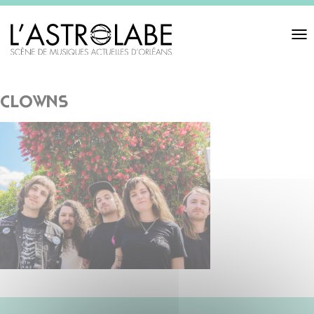
Toggl
navigat
clowns