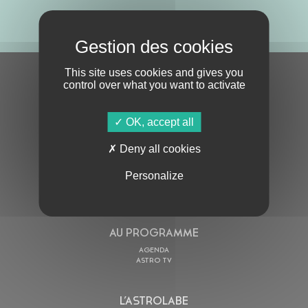
ABONNE-TOI !
This site uses cookies and gives you
S'ABONNER À LA NEWSLETTER
control over what you want to activate
OK, accept all
Deny all cookies
Personalize
En cochant cette case, j’accepte la
Politique de confidentialité
de ce site
AU PROGRAMME
AGENDA
ASTRO TV
L’ASTROLABE