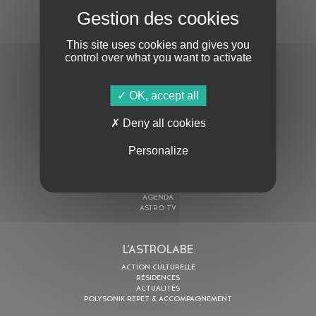
S'ABONNER À LA NEWSLETTER
This site uses cookies and gives you
control over what you want to activate
OK, accept all
Deny all cookies
En cochant cette case, j’accepte la
Politique de confidentialité
de ce site
Personalize
AU PROGRAMME
AGENDA
ASTRO TV
L’ASTROLABE
ACTION CULTURELLE
RÉSIDENCES
ACTUALITÉS
POLYSONIK REPET & ACCOMPAGNEMENT