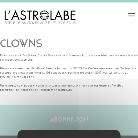
Toggl
navigat
CLOWNS
Dans la veine de The Bronx, Cancer Bats ou encore Comeback Kid, le groupe développe une folle énergie
sur disque comme en live.
Récemment signés chez
Fat Wreck Chords
(le label de NOFX) Les
Clowns
reviennent sur Orléans une
seconde fois après avoir ravagé le 108 lors de leur dernière passage en 2017 avec les copains de
PPandM / Opposite Prod.
Un véritable coup de coeur comme il en arrive trop rarement pour ceux qui aiment le PunkHxc
d’exception qui fleure bon le houblon et le skateboard.
ABONNE-TOI !