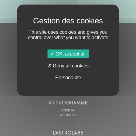
ABONNE-TOI !
This site uses cookies and gives you
S'ABONNER À LA NEWSLETTER
control over what you want to activate
OK, accept all
Deny all cookies
Personalize
En cochant cette case, j’accepte la
Politique de confidentialité
de ce site
AU PROGRAMME
AGENDA
ASTRO TV
L’ASTROLABE