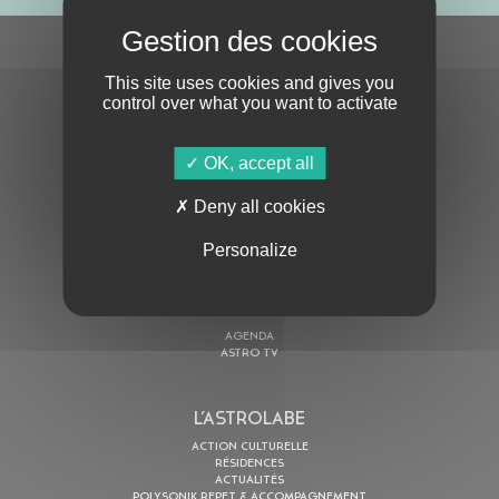
S'ABONNER À LA NEWSLETTER
This site uses cookies and gives you
control over what you want to activate
OK, accept all
Deny all cookies
En cochant cette case, j’accepte la
Politique de confidentialité
de ce site
Personalize
AU PROGRAMME
AGENDA
ASTRO TV
L’ASTROLABE
ACTION CULTURELLE
RÉSIDENCES
ACTUALITÉS
POLYSONIK REPET & ACCOMPAGNEMENT