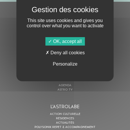
S'ABONNER À LA NEWSLETTER
This site uses cookies and gives you
control over what you want to activate
OK, accept all
Deny all cookies
En cochant cette case, j’accepte la
Politique de confidentialité
de ce site
Personalize
AU PROGRAMME
AGENDA
ASTRO TV
L’ASTROLABE
ACTION CULTURELLE
RÉSIDENCES
ACTUALITÉS
POLYSONIK REPET & ACCOMPAGNEMENT