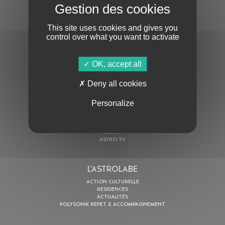
S'ABONNER À LA NEWSLETTER
This site uses cookies and gives you
control over what you want to activate
OK, accept all
Deny all cookies
En cochant cette case, j’accepte la
Politique de confidentialité
de ce site
Personalize
AU PROGRAMME
AGENDA
ASTRO TV
L’ASTROLABE
ACTION CULTURELLE
RÉSIDENCES
ACTUALITÉS
POLYSONIK REPET & ACCOMPAGNEMENT