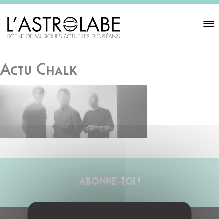
Toggl
navigat
Actu Chalk
ABONNE-TOI !