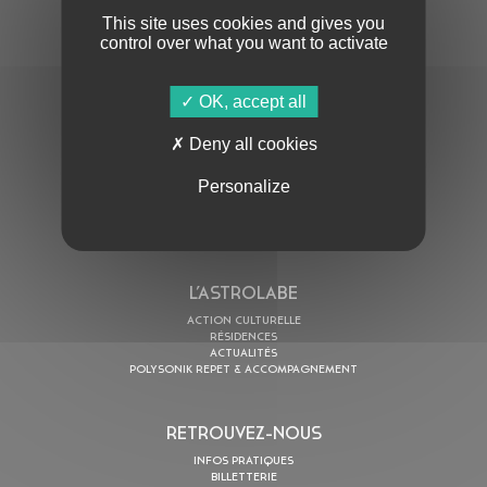
This site uses cookies and gives you
control over what you want to activate
OK, accept all
En cochant cette case, j’accepte la
Politique de confidentialité
de ce site
Deny all cookies
AU PROGRAMME
Personalize
AGENDA
ASTRO TV
L’ASTROLABE
ACTION CULTURELLE
RÉSIDENCES
ACTUALITÉS
POLYSONIK REPET & ACCOMPAGNEMENT
RETROUVEZ-NOUS
INFOS PRATIQUES
BILLETTERIE