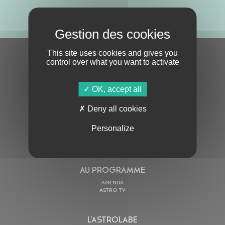
ABONNE-TOI !
This site uses cookies and gives you
S'ABONNER À LA NEWSLETTER
control over what you want to activate
OK, accept all
Deny all cookies
Personalize
En cochant cette case, j’accepte la
Politique de confidentialité
de ce site
AU PROGRAMME
AGENDA
ASTRO TV
L’ASTROLABE