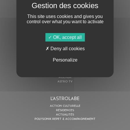
S'ABONNER À LA NEWSLETTER
This site uses cookies and gives you
control over what you want to activate
OK, accept all
Deny all cookies
En cochant cette case, j’accepte la
Politique de confidentialité
de ce site
Personalize
AU PROGRAMME
AGENDA
ASTRO TV
L’ASTROLABE
ACTION CULTURELLE
RÉSIDENCES
ACTUALITÉS
POLYSONIK REPET & ACCOMPAGNEMENT