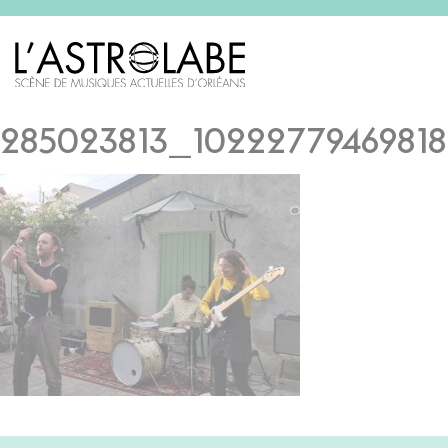
285023813_10222779469818