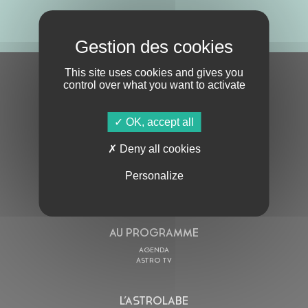
ABONNE-TOI !
This site uses cookies and gives you
S'ABONNER À LA NEWSLETTER
control over what you want to activate
OK, accept all
Deny all cookies
Personalize
En cochant cette case, j’accepte la
Politique de confidentialité
de ce site
AU PROGRAMME
AGENDA
ASTRO TV
L’ASTROLABE