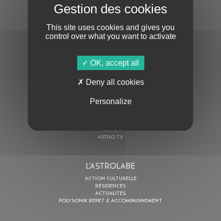
S'ABONNER À LA NEWSLETTER
This site uses cookies and gives you
control over what you want to activate
OK, accept all
Deny all cookies
En cochant cette case, j’accepte la
Politique de confidentialité
de ce site
Personalize
AU PROGRAMME
AGENDA
ASTRO TV
L’ASTROLABE
ACTION CULTURELLE
RÉSIDENCES
ACTUALITÉS
POLYSONIK REPET & ACCOMPAGNEMENT