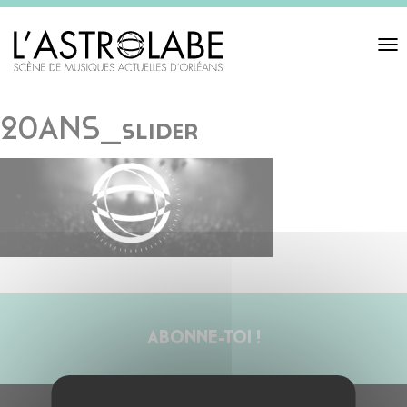
Toggl
navigat
20ANS_slider
ABONNE-TOI !