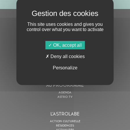
S'ABONNER À LA NEWSLETTER
This site uses cookies and gives you
control over what you want to activate
OK, accept all
Deny all cookies
En cochant cette case, j’accepte la
Politique de confidentialité
de ce site
Personalize
AU PROGRAMME
AGENDA
ASTRO TV
L’ASTROLABE
ACTION CULTURELLE
RÉSIDENCES