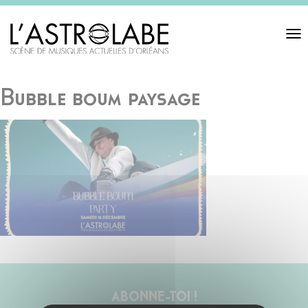
Toggl
navigat
Bubble boum paysage
ABONNE-TOI !