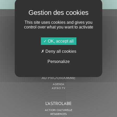
S'ABONNER À LA NEWSLETTER
This site uses cookies and gives you
control over what you want to activate
OK, accept all
Deny all cookies
En cochant cette case, j’accepte la
Politique de confidentialité
de ce site
Personalize
AU PROGRAMME
AGENDA
ASTRO TV
L’ASTROLABE
ACTION CULTURELLE
RÉSIDENCES