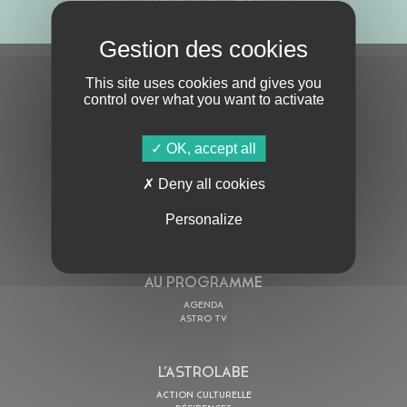
S'ABONNER À LA NEWSLETTER
This site uses cookies and gives you
control over what you want to activate
OK, accept all
Deny all cookies
Personalize
En cochant cette case, j’accepte la
Politique de confidentialité
de ce site
AU PROGRAMME
AGENDA
ASTRO TV
L’ASTROLABE
ACTION CULTURELLE