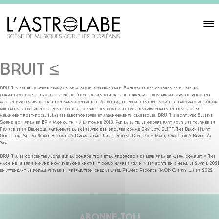
Toggl
navigat
BRUIT ≤
BRUIT ≤ est un quatuor français de musique instrumentale. Émergeant des cendres de plusieurs
formations pop, le projet est né de l’envie de ses membres de tourner le dos aux majors en renouant
avec un processus de création sans contrainte. Au départ, le projet est une sorte de laboratoire sonore
qui fait ses expériences en studio, développant des compositions instrumentales intenses où se
mélangent post-rock, éléments électroniques et arrangements classiques. BRUIT ≤ sort avec Elusive
Sound son premier EP « Monolith » à l’automne 2018. Par la suite, le groupe part pour une tournée en
France et en Belgique, partageant la scène avec des groupes comme Shy Low, SLIFT, The Black Heart
Rebellion, Silent Whale Becomes A Dream, Jean Jean, Endless Dive, Poly-Math, Orbel ou A Burial At
Sea.
BRUIT ≤ se concentre alors sur la composition et la production de leur premier album complet. « The
machine is burning and now everyone knows it could happen again » est sorti en digital le 2 avril 2021
en attendant le format vinyle en préparation chez le label Pelagic Records (MONO, envy, …) en 2022.
ABONNE-TOI !