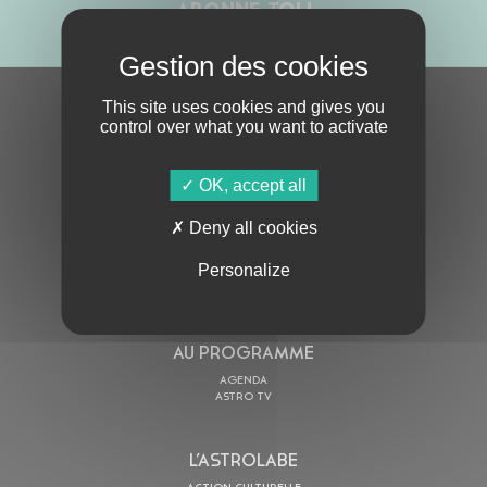
ABONNE-TOI !
This site uses cookies and gives you
S'ABONNER À LA NEWSLETTER
control over what you want to activate
OK, accept all
Deny all cookies
Personalize
En cochant cette case, j’accepte la
Politique de confidentialité
de ce site
AU PROGRAMME
AGENDA
ASTRO TV
L’ASTROLABE