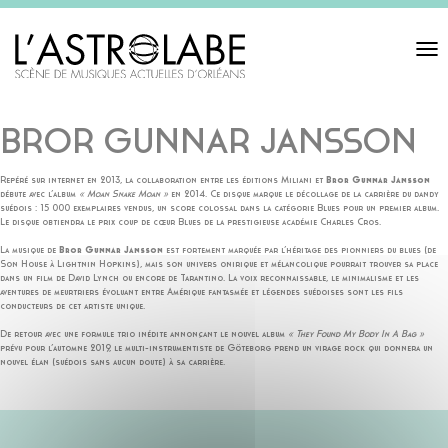
Toggl
navigat
BROR GUNNAR JANSSON
Repéré sur internet en 2013, la collaboration entre les éditions Miliani et
Bror Gunnar Jansson
débute avec l’album
« Moan Snake Moan »
en 2014. Ce disque marque le décollage de la carrière du dandy
suédois : 15 000 exemplaires vendus, un score colossal dans la catégorie Blues pour un premier album.
Le disque obtiendra le prix coup de cœur Blues de la prestigieuse académie Charles Cros.
La musique de
Bror Gunnar Jansson
est fortement marquée par l’héritage des pionniers du blues (de
Son House à Lightnin Hopkins), mais son univers onirique et mélancolique pourrait trouver sa place
dans un film de David Lynch ou encore de Tarantino. La voix reconnaissable, le minimalisme et les
aventures de meurtriers évoluant entre Amérique fantasmée et légendes suédoises sont les fils
conducteurs de cet artiste unique.
De retour avec une formule trio inédite annonçant le nouvel album
« They Found My Body In A Bag »
prévu pour l’automne 2019, le multi-instrumentiste de Göteborg prend un virage rock qui donnera un
nouvel élan (suédois sans aucun doute) à sa carrière.