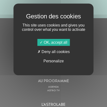
ABONNE-TOI !
This site uses cookies and gives you
S'ABONNER À LA NEWSLETTER
control over what you want to activate
OK, accept all
Deny all cookies
Personalize
En cochant cette case, j’accepte la
Politique de confidentialité
de ce site
AU PROGRAMME
AGENDA
ASTRO TV
L’ASTROLABE