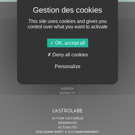
S'ABONNER À LA NEWSLETTER
This site uses cookies and gives you
control over what you want to activate
OK, accept all
Deny all cookies
En cochant cette case, j’accepte la
Politique de confidentialité
de ce site
Personalize
AU PROGRAMME
AGENDA
ASTRO TV
L’ASTROLABE
ACTION CULTURELLE
RÉSIDENCES
ACTUALITÉS
POLYSONIK REPET & ACCOMPAGNEMENT