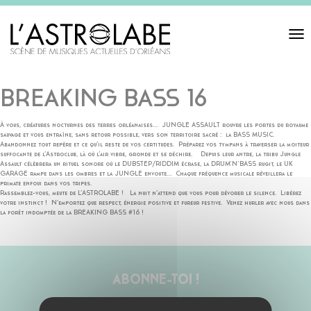
Toggl
navigat
BREAKING BASS 16
À vous, créatures nocturnes des terres orléanaises… JUNGLE ASSAULT rouvre les portes du royaume
sauvage et vous entraîne, sans retour possible, vers son territoire sacré : la BASS MUSIC.
Abandonnez tout repère et ce qu’il reste de vos certitudes. Préparez vos tympans à traverser la moiteur
suffocante de l’Astroclub, là où l’air vibre, gronde et se déchire. Depuis leur antre, la tribu Jungle
Assault célèbrera un rituel sonore où le DUBSTEP/RIDDIM écrase, la DRUM’N’BASS rugit, le UK
GARAGE rampe dans les ombres et la JUNGLE envoute… Chaque fréquence musicale réveillera le
primate enfoui dans vos tripes.
Rassemblez-vous, meute de L’ASTROLABE ! La nuit n’attend que vous pour dévorer le silence. Libérez
votre instinct ! N’emportez que respect, énergie positive et fureur festive. Venez hurler avec nous dans
la forêt indomptée de la BREAKING BASS #16 !
ABONNE-TOI !