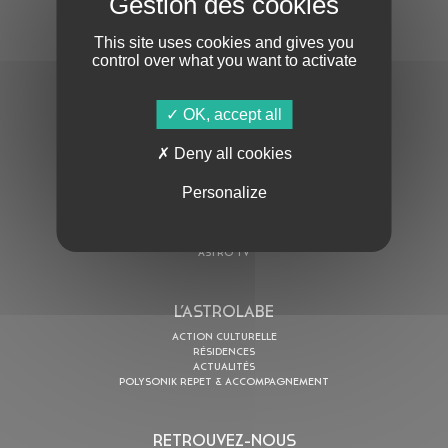
This site uses cookies and gives you
control over what you want to activate
OK, accept all
En cochant cette case, j’accepte la
Politique de confidentialité
de ce site
Deny all cookies
Personalize
AU PROGRAMME
AGENDA
ASTRO TV
L’ASTROLABE
ACTION CULTURELLE
RÉSIDENCES
ACTUALITÉS
POLYSONIK REPET & ACCOMPAGNEMENT
RETROUVEZ-NOUS